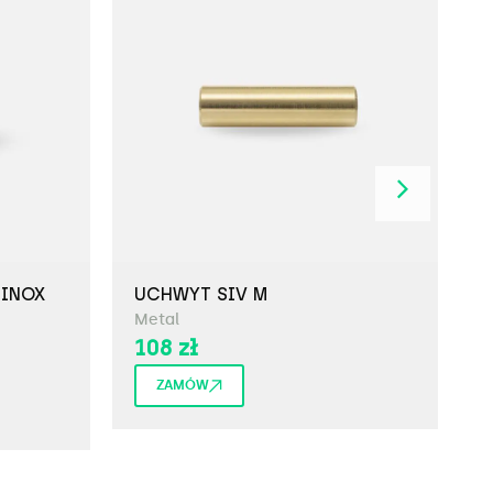
 INOX
UCHWYT SIV M
P
Metal
M
108
zł
ZAMÓW