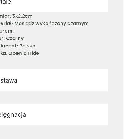
tale
iar:
3x2.2cm
eriał:
Mosiądz wykończony czarnym
ierem.
or:
Czarny
ducent:
Polska
ka:
Open & Hide
stawa
elęgnacja