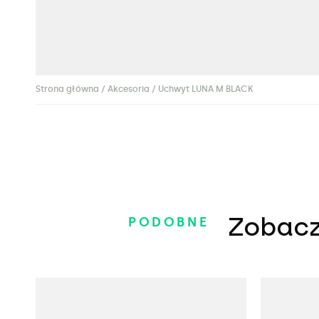
Strona główna
/
Akcesoria
/ Uchwyt LUNA M BLACK
Zobacz
PODOBNE