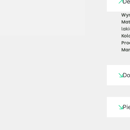
De
Wym
Mat
lak
Kol
Pro
Mar
Do
Pi