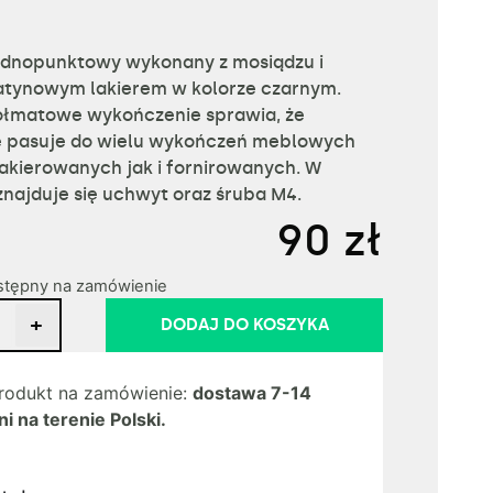
ednopunktowy wykonany z mosiądzu i
atynowym lakierem w kolorze czarnym.
ółmatowe wykończenie sprawia, że
e pasuje do wielu wykończeń meblowych
akierowanych jak i fornirowanych. W
znajduje się uchwyt oraz śruba M4.
90
zł
stępny na zamówienie
+
DODAJ DO KOSZYKA
rodukt na zamówienie:
dostawa 7-14
ni na terenie Polski.