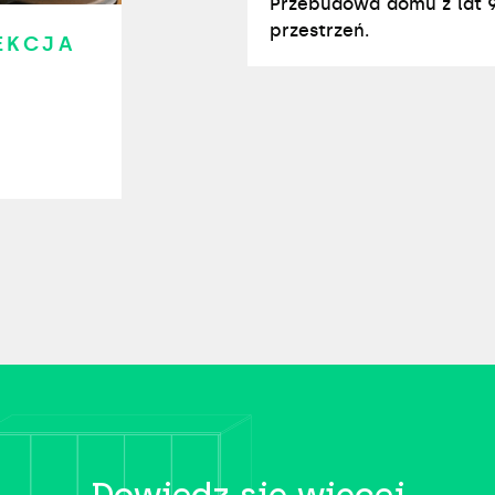
Przebudowa domu z lat 9
przestrzeń.
EKCJA
Dowiedz się więcej​