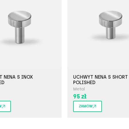
 NENA S INOX
UCHWYT NENA S SHORT
ED
POLISHED
Metal
95
zł
W
ZAMÓW