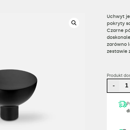
Uchwyt j
pokryty s
Czarne p
doskonal
zarówno l
zestawie 
Produkt do
-
P
d