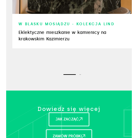
W BLASKU MOSIĄDZU - KOLEKCJA LIND
Eklektyczne mieszkanie w kamienicy na
krakowskim Kazimierzu
Dowiedz się więcej​
JAK ZACZĄĆ
ZAMÓW PRÓBKI