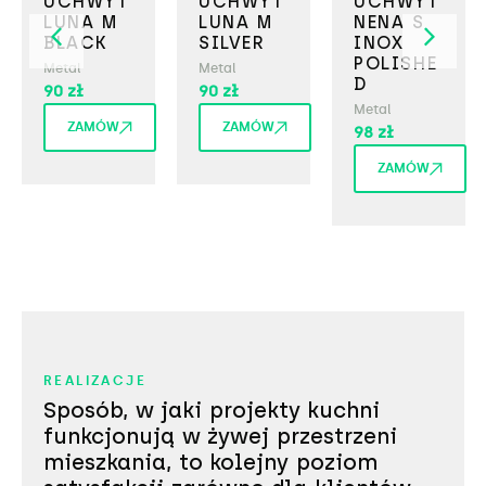
UCHWYT
UCHWYT
UCHWYT
LUNA M
LUNA M
NENA S
BLACK
SILVER
INOX
POLISHE
Metal
Metal
D
90
zł
90
zł
Metal
ZAMÓW
ZAMÓW
98
zł
ZAMÓW
REALIZACJE
Sposób, w jaki projekty kuchni
funkcjonują w żywej przestrzeni
mieszkania, to kolejny poziom