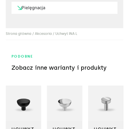
Pielęgnacja
Strona główna
/
Akcesoria
/ Uchwyt INA L
PODOBNE
Zobacz inne warianty i produkty