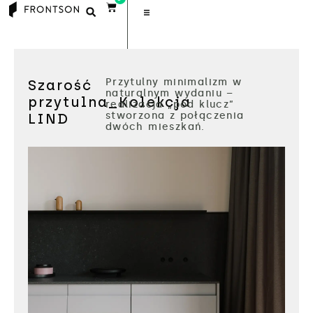
Przytulny minimalizm w
Szarość
naturalnym wydaniu –
przytulna_Kolekcja
realizacja „pod klucz”
stworzona z połączenia
LIND
dwóch mieszkań.