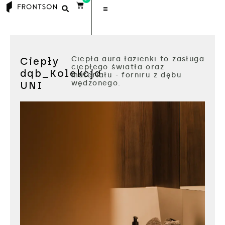
Ciepła aura łazienki to zasługa
Ciepły
ciepłego światła oraz
dąb_Kolekcja
materiału - forniru z dębu
wędzonego.
UNI