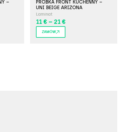
NY –
PRÓBKA FRONT KUCHENNY –
P
UNI BEIGE ARIZONA
U
Laminat
L
11
€
–
21
€
ZAMÓW