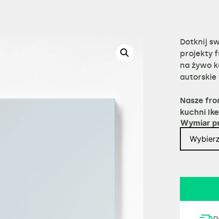
Dotknij sw
projekty 
na żywo k
autorskie 
Nasze fro
kuchni Ik
Wymiar p