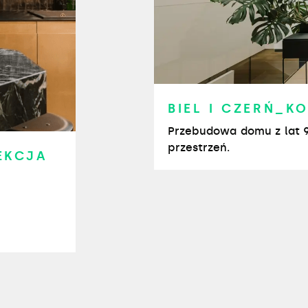
BIEL I CZERŃ_K
Przebudowa domu z lat 9
przestrzeń.
EKCJA