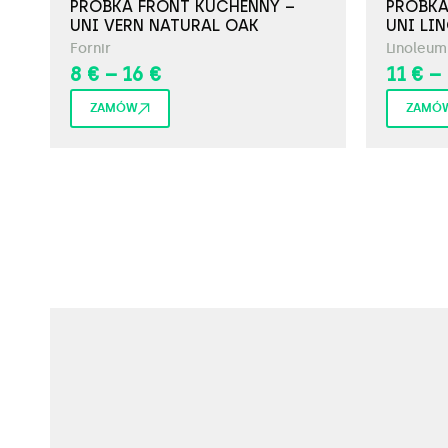
PRÓBKA FRONT KUCHENNY –
PRÓBKA
UNI VERN NATURAL OAK
UNI LI
Fornir
Linoleum
8
€
–
16
€
11
€
–
ZAMÓW
ZAMÓ