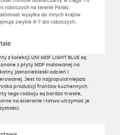
róbki frontów dostarczamy w ciągu 1-2
ni roboczych na terenie Polski.
atomiast wysyłka do innych krajów
ajmuje zwykle 4-7 dni roboczych.
tale
nty z kolekcji UNI MDF LIGHT BLUE są
onane z płyty MDF malowanej na
ikatny jasnoniebieski odcień i
ierowanej.
Jest to najpopularniejsza
hnika produkcji frontów kuchennych.
nty tego rodzaju są bardzo trwałe,
orne na ścieranie i łatwo utrzymać je
zystości.
stawa