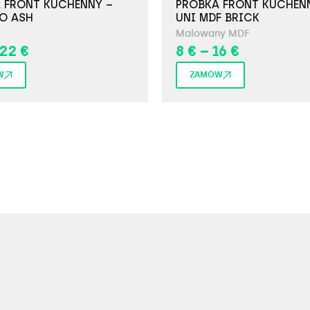
 FRONT KUCHENNY –
PRÓBKA FRONT KUCHEN
NO ASH
UNI MDF BRICK
Malowany MDF
22
€
8
€
–
16
€
W
ZAMÓW