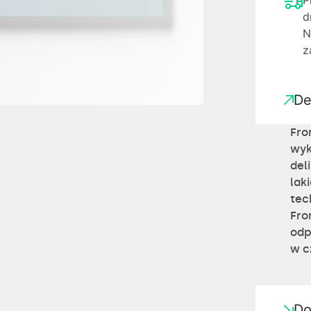
P
d
N
z
De
Fro
wyk
del
lak
tec
Fro
odp
w c
Do