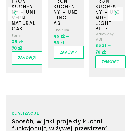
FRONT
FRONT
FRONT
KUCHEN
KUCHEN
KUCHEN
NY – UNI
NY – UNI
NY – UNI
VERN
LINO
MDF
NATURAL
ASH
LIGHT
OAK
BLUE
Linoleum
Malowany
Fornir
45
zł
–
MDF
35
zł
–
95
zł
35
zł
–
70
zł
70
zł
ZAMÓW
ZAMÓW
ZAMÓW
REALIZACJE
Sposób, w jaki projekty kuchni
funkcjonują w żywej przestrzeni