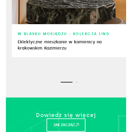
W BLASKU MOSIĄDZU - KOLEKCJA LIND
Eklektyczne mieszkanie w kamienicy na
krakowskim Kazimierzu
Dowiedz się więcej​
JAK ZACZĄĆ