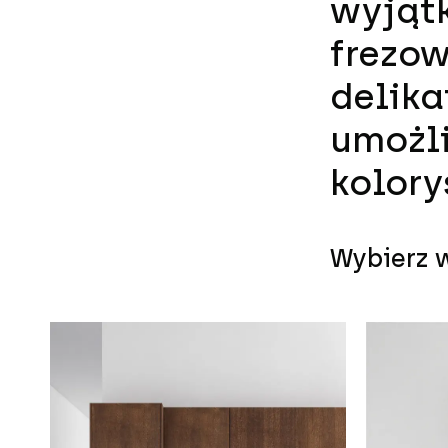
wyjątk
frezo
delika
umożl
kolory
Wybierz w