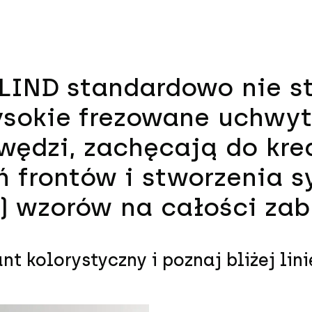
 LIND standardowo nie s
ysokie frezowane uchwy
awędzi, zachęcają do kr
ń frontów i stworzenia 
e) wzorów na całości za
t kolorystyczny i poznaj bliżej lini