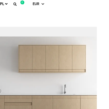
0
PL
EUR