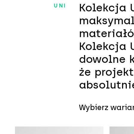
Kolekcja 
UNI
maksymaln
materiałó
Kolekcja 
dowolne k
że projekt
absolutni
Wybierz warian