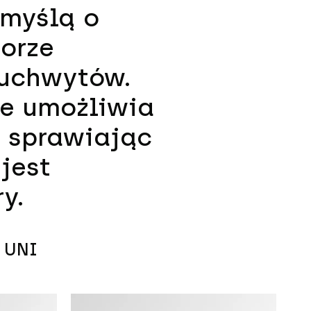
 myślą o
orze
 uchwytów.
że umożliwia
 sprawiając
 jest
y.
ę UNI