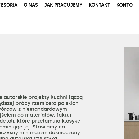
ESORIA
O NAS
JAK PRACUJEMY
KONTAKT
KONTO
e autorskie projekty kuchni łączą
yższej próby rzemiosło polskich
órców z niestandardowym
jściem do materiałów, faktur
detali, które przełamują klasykę,
dominując jej. Stawiamy na
czesny minimalizm dosmaczony
lną autorską stylistyką.