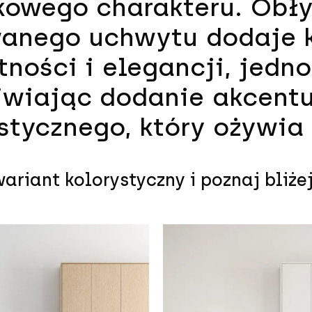
owego charakteru. Obły
wanego uchwytu dodaje 
tności i elegancji, jedn
iwiając dodanie akcent
stycznego, który ożywia p
ariant kolorystyczny i poznaj bliżej