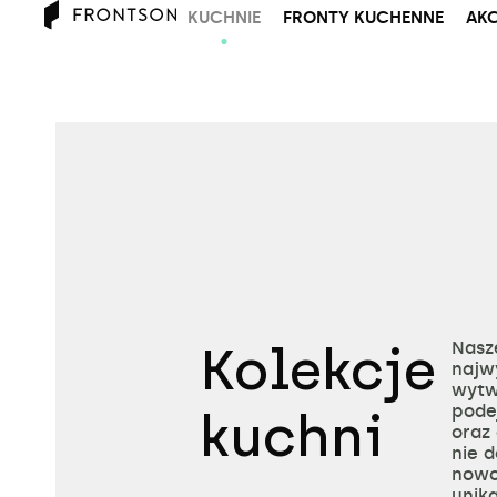
KUCHNIE
FRONTY KUCHENNE
AKC
Kolekcje
Nasz
najw
wytw
pode
kuchni
oraz 
nie 
nowo
unika