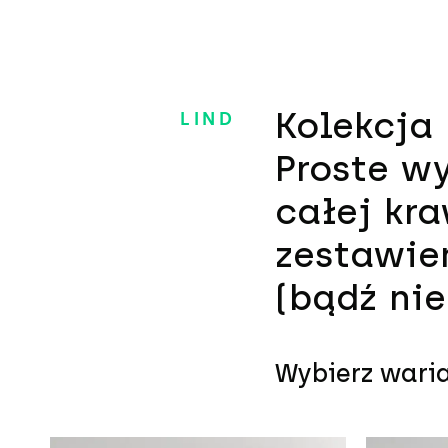
Kolekcja
LIND
Proste w
całej kr
zestawie
(bądź ni
Wybierz warian