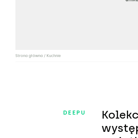
Strona główna
/ Kuchnie
Kolekc
DEEPU​
występ