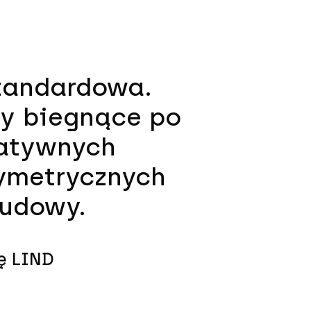
tandardowa.
ty biegnące po
eatywnych
symetrycznych
budowy.
ę LIND​