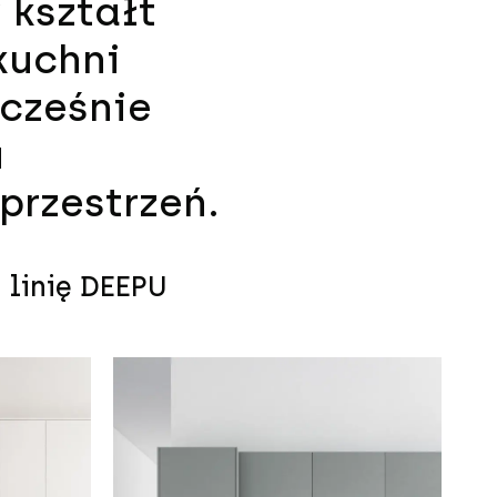
 kształt
kuchni
ocześnie
u
rzestrzeń.​
 linię DEEPU​